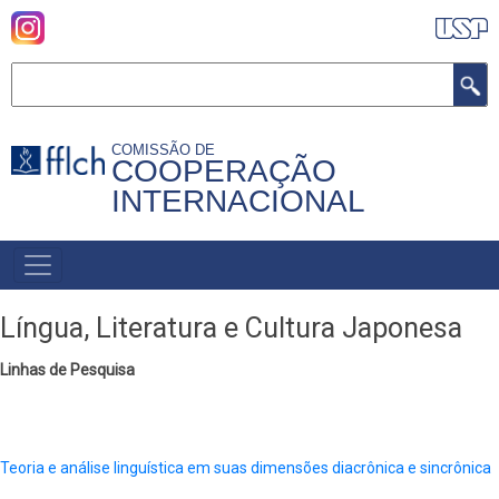
Pular
para
o
Buscar
conteúdo
principal
COMISSÃO DE
COOPERAÇÃO
INTERNACIONAL
MENU
PRIMÁRIO
Língua, Literatura e Cultura Japonesa
Linhas de Pesquisa
Teoria e análise linguística em suas dimensões diacrônica e sincrônica