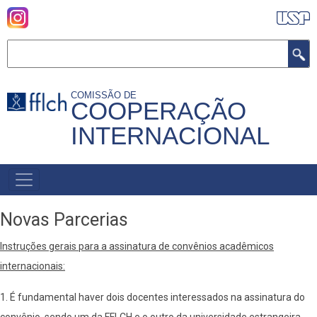
Pular
para
o
Buscar
conteúdo
principal
COMISSÃO DE
COOPERAÇÃO
INTERNACIONAL
MENU
PRIMÁRIO
Novas Parcerias
Instruções gerais para a assinatura de convênios acadêmicos
internacionais:
1. É fundamental haver dois docentes interessados na assinatura do