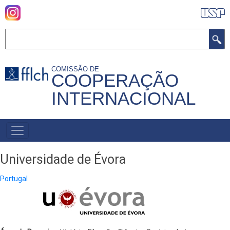
Pular
para
o
Buscar
conteúdo
principal
COMISSÃO DE
COOPERAÇÃO
INTERNACIONAL
MENU
PRIMÁRIO
Universidade de Évora
Portugal