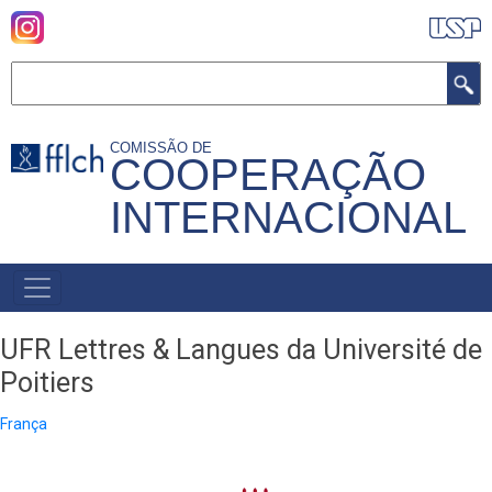
Pular
para
o
Buscar
conteúdo
principal
COMISSÃO DE
COOPERAÇÃO
INTERNACIONAL
MENU
PRIMÁRIO
UFR Lettres & Langues da Université de
Poitiers
França