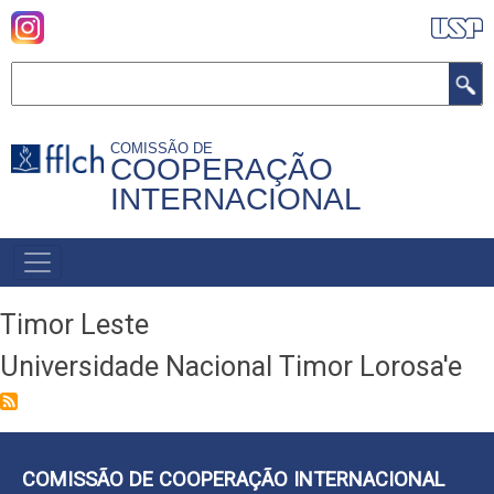
Pular
para
o
Buscar
conteúdo
principal
COMISSÃO DE
COOPERAÇÃO
INTERNACIONAL
MENU
PRIMÁRIO
Timor Leste
Universidade Nacional Timor Lorosa'e
COMISSÃO DE COOPERAÇÃO INTERNACIONAL