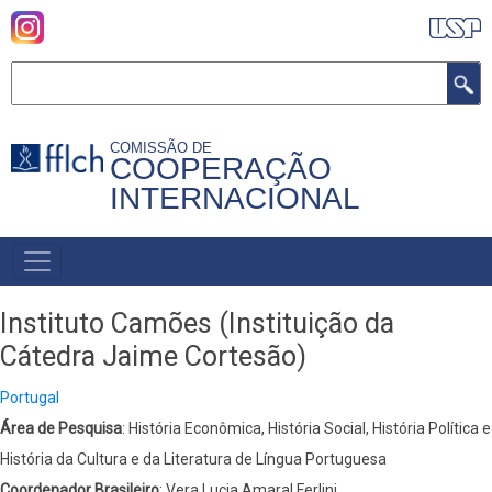
Pular
para
o
Buscar
conteúdo
principal
COMISSÃO DE
COOPERAÇÃO
INTERNACIONAL
MENU
PRIMÁRIO
Instituto Camões (Instituição da
Cátedra Jaime Cortesão)
Portugal
Área de Pesquisa
: História Econômica, História Social, História Política e
História da Cultura e da Literatura de Língua Portuguesa
Coordenador Brasileiro
: Vera Lucia Amaral Ferlini