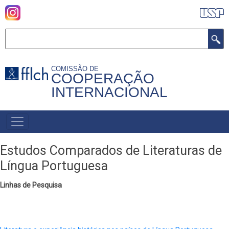
Pular
para
o
Buscar
conteúdo
principal
COMISSÃO DE
COOPERAÇÃO
INTERNACIONAL
MENU
PRIMÁRIO
Estudos Comparados de Literaturas de
Língua Portuguesa
Linhas de Pesquisa