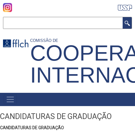
Pular
para
o
Buscar
conteúdo
principal
COMISSÃO DE
COOPER
INTERNA
MENU
PRIMÁRIO
CANDIDATURAS DE GRADUAÇÃO
CANDIDATURAS DE GRADUAÇÃO