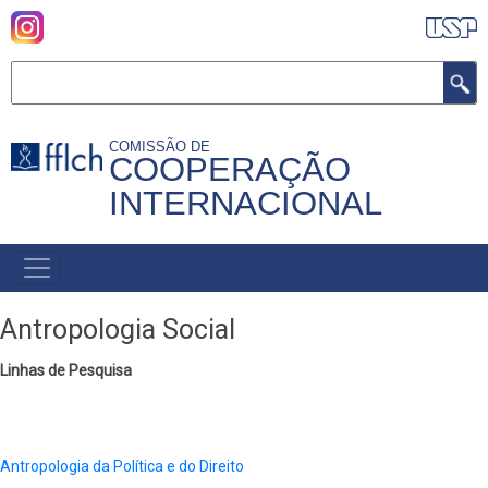
Pular
para
o
Buscar
conteúdo
principal
COMISSÃO DE
COOPERAÇÃO
INTERNACIONAL
MENU
PRIMÁRIO
Antropologia Social
Linhas de Pesquisa
Antropologia da Política e do Direito